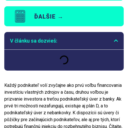
ĎALŠIE →
V článku sa dozvieš:
Každý podnikateľ volí zvyčajne ako prvú voľbu financovania
investíciu vlastných zdrojov a času, druhou voľbou je
prizvanie investora a treťou podnikateľský úver z banky. Ak
prvé tri možnosti nezafungujú, existuje aj plán D, a to
podnikateľský úver z nebankovky. K dispozícii sú úvery či
pôžičky pre začínajúcich podnikateľov, ale aj pre tých, ktorí
potrebujú finančnú injekciu do rozbehnutého biznisu. Čítajte,