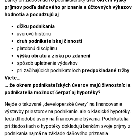
príjmov podľa daňového priznania a účtovných výkazov
hodnotia a posudzujú aj
:
dĺžku podnikania
úverovú históriu
druh podnikateľskej činnosti
platobnú disciplínu
výšku obratu a zisku po zdanení
spôsob uplatnenia výdavkov
pri začínajúcich podnikateľoch
predpokladané tržby
Viete…
… že okrem podnikateľských úverov majú živnostníci a
podnikatelia možnosť čerpať aj hypotéky?
Nejde o takzvané „developerské úvery“ na financovanie
výstavby priestorov na podnikanie, ale o klasické hypotéky,
teda dlhodobé úvery na financovanie bývania. Podnikatelia
pri žiadostiach o hypotéky dokladujú bankám svoje príjmy z
podnikania najmä na základe daňového priznania.