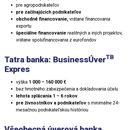
pre agropodnikateľov
pre začínajúcich podnikateľov
obchodné financovanie,
vrátane financovania
exportu
špeciálne financovanie
realitných a iných projektov,
vrátane spolufinancovania z eurofondov
TB
Tatra banka:
Business
Úver
Expres
výška
1 000 – 160 000 €
bez hmotného zabezpečenia a dokladovania účelu
lehota splácania 1 – 6 rokov
pre živnostníkov a podnikateľov
s minimálne 24-
mesačnou podnikateľskou históriou
Všeobecná úverová banka