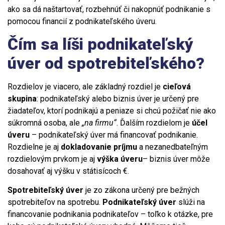
ako sa dá naštartovať, rozbehnúť či nakopnúť podnikanie s
pomocou financií z podnikateľského úveru.
Čím sa líši podnikateľský
úver od spotrebiteľského?
Rozdielov je viacero, ale základný rozdiel je
cieľová
skupina
: podnikateľský alebo biznis úver je určený pre
žiadateľov, ktorí podnikajú a peniaze si chcú požičať nie ako
súkromná osoba, ale
„na firmu“
. Ďalším rozdielom je
účel
úveru
– podnikateľský úver má financovať podnikanie.
Rozdielne je aj
dokladovanie príjmu
a nezanedbateľným
rozdielovým prvkom je aj
výška úveru
– biznis úver môže
dosahovať aj výšku v státisícoch €.
Spotrebiteľský úver
je zo zákona určený pre bežných
spotrebiteľov na spotrebu.
Podnikateľský úver
slúži na
financovanie podnikania podnikateľov – toľko k otázke, pre