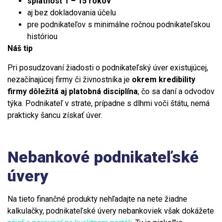
splatnosť 1 – 15 rokov
aj bez dokladovania účelu
pre podnikateľov s minimálne ročnou podnikateľskou
históriou
Náš tip
Pri posudzovaní žiadosti o podnikateľský úver existujúcej,
nezačínajúcej firmy či živnostníka je
okrem kredibility
firmy dôležitá aj platobná disciplína
, čo sa daní a odvodov
týka. Podnikateľ v strate, prípadne s dlhmi voči štátu, nemá
prakticky šancu získať úver.
Nebankové podnikateľské
úvery
Na tieto finančné produkty nehľadajte na nete žiadne
kalkulačky, podnikateľské úvery nebankoviek však dokážete