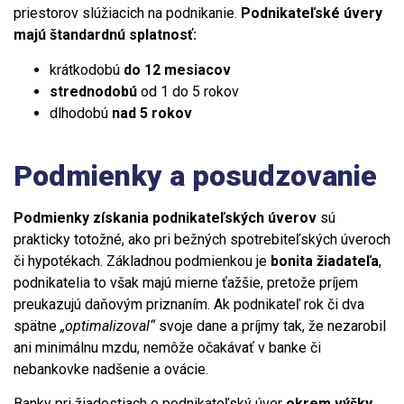
priestorov slúžiacich na podnikanie.
Podnikateľské úvery
majú štandardnú splatnosť:
krátkodobú
do 12 mesiacov
strednodobú
od 1 do 5 rokov
dlhodobú
nad 5 rokov
Podmienky a posudzovanie
Podmienky získania podnikateľských úverov
sú
prakticky totožné, ako pri bežných spotrebiteľských úveroch
či hypotékach. Základnou podmienkou je
bonita žiadateľa
,
podnikatelia to však majú mierne ťažšie, pretože príjem
preukazujú daňovým priznaním. Ak podnikateľ rok či dva
spätne
„optimalizoval“
svoje dane a príjmy tak, že nezarobil
ani minimálnu mzdu, nemôže očakávať v banke či
nebankovke nadšenie a ovácie.
Banky pri žiadostiach o podnikateľský úver
okrem výšky