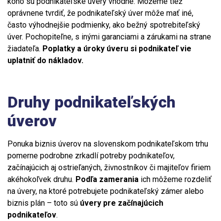
koho sú podnikateľské úvery vhodné. Môžeme tiež
oprávnene tvrdiť, že podnikateľský úver môže mať iné,
často výhodnejšie podmienky, ako bežný spotrebiteľský
úver. Pochopiteľne, s inými garanciami a zárukami na strane
žiadateľa.
Poplatky a úroky úveru si podnikateľ vie
uplatniť do nákladov.
Druhy podnikateľských
úverov
Ponuka biznis úverov na slovenskom podnikateľskom trhu
pomerne podrobne zrkadlí potreby podnikateľov,
začínajúcich aj ostrieľaných, živnostníkov či majiteľov firiem
akéhokoľvek druhu.
Podľa zamerania
ich môžeme rozdeliť
na úvery, na ktoré potrebujete podnikateľský zámer alebo
biznis plán – toto sú
úvery pre začínajúcich
podnikateľov
.