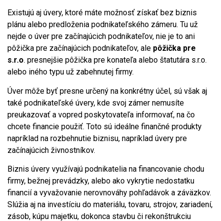
Existujú aj úvery, ktoré máte možnosť získať bez biznis
plánu alebo predloženia podnikateľského zámeru. Tu už
nejde o úver pre začínajúcich podnikateľov, nie je to ani
pôžička pre začínajúcich podnikateľov, ale
pôžička pre
s.r.o
. presnejšie pôžička pre konateľa alebo štatutára s.r.o.
alebo iného typu už zabehnutej firmy.
Úver môže byť presne určený na konkrétny účel, sú však aj
také podnikateľské úvery, kde svoj zámer nemusíte
preukazovať a vopred poskytovateľa informovať, na čo
chcete financie použiť. Toto sú ideálne finančné produkty
napríklad na rozbehnutie biznisu, napríklad úvery pre
začínajúcich živnostníkov.
Biznis úvery využívajú podnikatelia na financovanie chodu
firmy, bežnej prevádzky, alebo ako vykrytie nedostatku
financií a vyvažovanie nerovnováhy pohľadávok a záväzkov.
Slúžia aj na investíciu do materiálu, tovaru, strojov, zariadení,
zásob, kúpu majetku, dokonca stavbu či rekonštrukciu