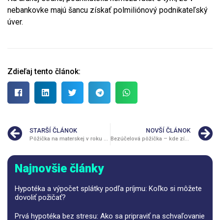
nebankovke majú šancu získať polmiliónový podnikateľský
úver.
Zdieľaj tento článok:
STARŠÍ ČLÁNOK
NOVŠÍ ČLÁNOK
Pôžička na materskej v roku 2022
Bezúčelová pôžička – kde získať tú najlepšiu?
Najnovšie články
Hypotéka a výpočet splátky podľa príjmu: Koľko si môžete
dovoliť požičať?
Prvá hypotéka bez stresu: Ako sa pripraviť na schvaľovanie