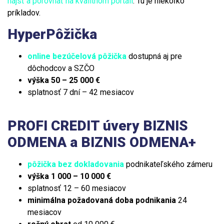
nájsť a porovnať na kvalitnom portáli
. Tu je niekoľko
príkladov.
HyperPôžička
online bezúčelová pôžička
dostupná aj pre
dôchodcov a SZČO
výška 50 – 25 000 €
splatnosť 7 dní – 42 mesiacov
PROFI CREDIT úvery BIZNIS
ODMENA a BIZNIS ODMENA+
pôžička bez dokladovania
podnikateľského zámeru
výška 1 000 – 10 000 €
splatnosť 12 – 60 mesiacov
minimálna požadovaná doba podnikania
24
mesiacov