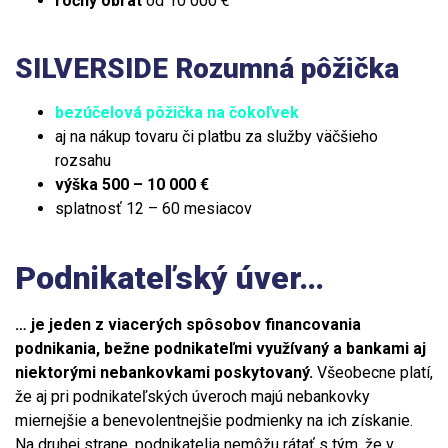
ročný obrat
od 10 000 €
SILVERSIDE Rozumná pôžička
bezúčelová pôžička na čokoľvek
aj na nákup tovaru či platbu za služby väčšieho
rozsahu
výška 500 – 10 000 €
splatnosť 12 – 60 mesiacov
Podnikateľský úver…
… je jeden z viacerých spôsobov financovania
podnikania, bežne podnikateľmi využívaný a bankami aj
niektorými nebankovkami poskytovaný.
Všeobecne platí,
že aj pri podnikateľských úveroch majú nebankovky
miernejšie a benevolentnejšie podmienky na ich získanie.
Na druhej strane, podnikatelia nemôžu rátať s tým, že v