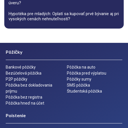
úveru?
Hypotéka pre mladých: Oplatí sa kupovať prvé bývanie aj pri
vysokých cenách nehnuteľností?
Pôžičky
Bankové pôžičky
Pôžička na auto
Bezúčelová pôžička
Pôžička pred výplatou
P2P pôžičky
Pôžičky sumy
Pôžička bez dokladovania
SMS pôžička
príjmu
Študentská pôžička
Pôžička bez registra
Pôžička hneď na účet
Poistenie