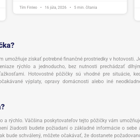
Tím Finleo
•
16 júla, 2026
•
5
min. čítania
čka?
m umožňuje získať potrebné finančné prostriedky v hotovosti. J
eniaze rýchlo a jednoducho, bez nutnosti prechádzať dlhý
ažkosťami. Hotovostné pôžičky sú vhodné pre situácie, ke
eočakávané výplaty, opravy domácnosti alebo iné neodkladn
a?
o a rýchlo. Väčšina poskytovateľov tejto pôžičky vám umožňuj
lnení žiadosti budete požiadaní o základné informácie o sebe 
 ak bude schválený, môžete očakávať, že dostanete požadovan