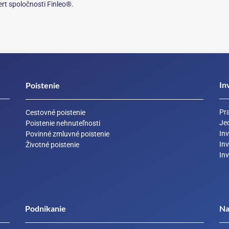
rt spoločnosti Finleo®.
In
Poistenie
Pr
Cestovné poistenie
Je
Poistenie nehnuteľnosti
Inv
Povinné zmluvné poistenie
In
Životné poistenie
In
Podnikanie
Na