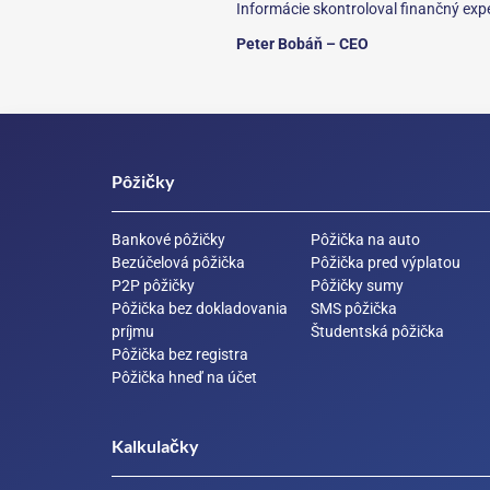
Informácie skontroloval finančný expe
Peter Bobáň – CEO
Pôžičky
Bankové pôžičky
Pôžička na auto
Bezúčelová pôžička
Pôžička pred výplatou
P2P pôžičky
Pôžičky sumy
Pôžička bez dokladovania
SMS pôžička
príjmu
Študentská pôžička
Pôžička bez registra
Pôžička hneď na účet
Kalkulačky