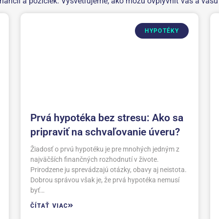
nancií a pôžičiek. Vysvetľujeme, ako môžu ovplyvniť vás a vaš
HYPOTÉKY
Prvá hypotéka bez stresu: Ako sa
pripraviť na schvaľovanie úveru?
Žiadosť o prvú hypotéku je pre mnohých jedným z
najväčších finančných rozhodnutí v živote.
Prirodzene ju sprevádzajú otázky, obavy aj neistota.
Dobrou správou však je, že prvá hypotéka nemusí
byť…
ČÍTAŤ VIAC