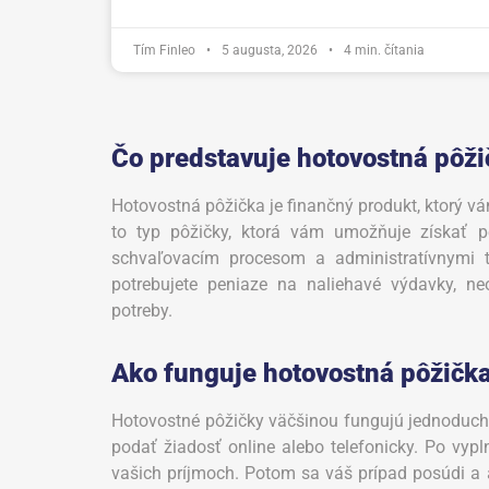
Tím Finleo
•
5 augusta, 2026
•
4
min. čítania
Čo predstavuje hotovostná pôži
Hotovostná pôžička je finančný produkt, ktorý vá
to typ pôžičky, ktorá vám umožňuje získať p
schvaľovacím procesom a administratívnymi ť
potrebujete peniaze na naliehavé výdavky, n
potreby.
Ako funguje hotovostná pôžičk
Hotovostné pôžičky väčšinou fungujú jednoduch
podať žiadosť online alebo telefonicky. Po vyp
vašich príjmoch. Potom sa váš prípad posúdi a