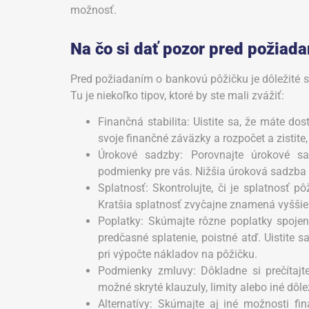
možnosť.
Na čo si dať pozor pred požiad
Pred požiadaním o bankovú pôžičku je dôležité si
Tu je niekoľko tipov, ktoré by ste mali zvážiť:
Finančná stabilita: Uistite sa, že máte do
svoje finančné záväzky a rozpočet a zistite,
Úrokové sadzby: Porovnajte úrokové sa
podmienky pre vás. Nižšia úroková sadzba
Splatnosť: Skontrolujte, či je splatnosť p
Kratšia splatnosť zvyčajne znamená vyššie
Poplatky: Skúmajte rôzne poplatky spoje
predčasné splatenie, poistné atď. Uistite s
pri výpočte nákladov na pôžičku.
Podmienky zmluvy: Dôkladne si prečítajt
možné skryté klauzuly, limity alebo iné dôle
Alternatívy: Skúmajte aj iné možnosti f