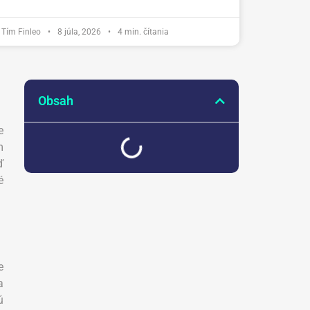
Tím Finleo
•
8 júla, 2026
•
4
min. čítania
Obsah
e
m
ď
é
e
a
ú