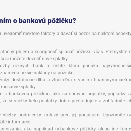
aním o bankovú pôžičku?
 uvedomiť niektoré faktory a dávať si pozor na niektoré aspekty
statočný príjem a schopnosť splácať pôžičku včas. Premyslite s
 či si môžete dovoliť nové splátky.
dzby rôznych bánk a zistite, ktorá ponúka najvýhodnejši
 znamená nižšie náklady na pôžičku.
ôžičky dostatočne dlhá a zlučiteľná s vašimi finančnými cieľmi
 mesačné splátky.
né s bankovou pôžičkou, ako sú správne poplatky, poplatky z
a, že si všetky tieto poplatky dobre preštudujete a zohľadníte ic
e všetky podmienky zmluvy pred jej podpisom. Upozornite n
žité informácie.
inancovania, ako napríklad nebankové pôžičky alebo iné form