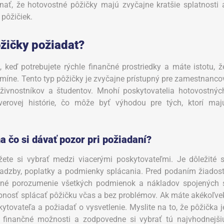
ať, že hotovostné pôžičky majú zvyčajne kratšie splatnosti 
 pôžičiek.
ôžičky požiadat?
keď potrebujete rýchle finančné prostriedky a máte istotu, ž
míne. Tento typ pôžičky je zvyčajne prístupný pre zamestnanco
živnostníkov a študentov. Mnohí poskytovatelia hotovostnýc
verovej histórie, čo môže byť výhodou pre tých, ktorí maj
a čo si dávať pozor pri požiadaní?
te si vybrať medzi viacerými poskytovateľmi. Je dôležité s
adzby, poplatky a podmienky splácania. Pred podaním žiadost
asné porozumenie všetkých podmienok a nákladov spojených 
hopnosť splácať pôžičku včas a bez problémov. Ak máte akékoľve
ytovateľa a požiadať o vysvetlenie. Myslite na to, že pôžička j
e finančné možnosti a zodpovedne si vybrať tú najvhodnejši