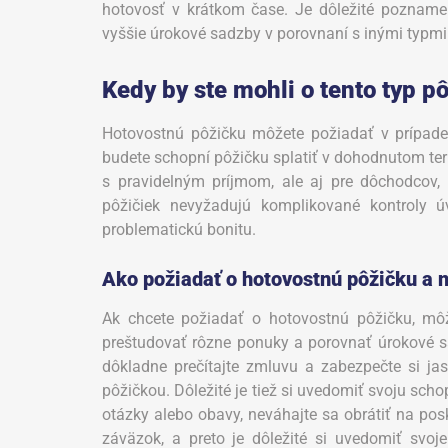
hotovosť v krátkom čase. Je dôležité poznamen
vyššie úrokové sadzby v porovnaní s inými typmi
Kedy by ste mohli o tento typ p
Hotovostnú pôžičku môžete požiadať v prípade, 
budete schopní pôžičku splatiť v dohodnutom ter
s pravidelným príjmom, ale aj pre dôchodcov, 
pôžičiek nevyžadujú komplikované kontroly ú
problematickú bonitu.
Ako požiadať o hotovostnú pôžičku a n
Ak chcete požiadať o hotovostnú pôžičku, môže
preštudovať rôzne ponuky a porovnať úrokové s
dôkladne prečítajte zmluvu a zabezpečte si j
pôžičkou. Dôležité je tiež si uvedomiť svoju sc
otázky alebo obavy, neváhajte sa obrátiť na posk
záväzok, a preto je dôležité si uvedomiť svoj