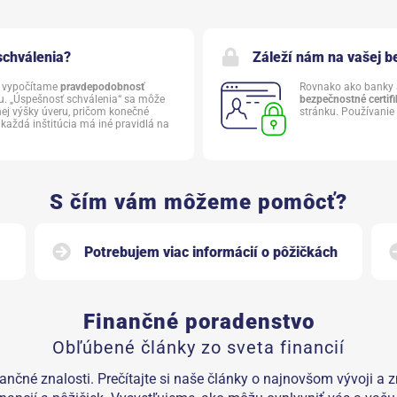
schválenia?
Záleží nám na vašej b
v vypočítame
pravdepodobnosť
Rovnako ako banky a
. „Úspešnosť schválenia“ sa môže
bezpečnostné certifi
nej výšky úveru, pričom konečné
stránku. Používanie 
 každá inštitúcia má iné pravidlá na
S čím vám môžeme pomôcť?
Potrebujem viac informácií o pôžičkách
Finančné poradenstvo
Obľúbené články zo sveta financií
nančné znalosti. Prečítajte si naše články o najnovšom vývoji a