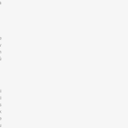
a
e
v
h
ú
i
i
s
k
e
u