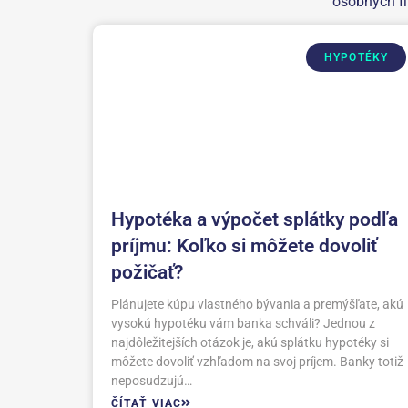
osobných fi
HYPOTÉKY
Hypotéka a výpočet splátky podľa
príjmu: Koľko si môžete dovoliť
požičať?
Plánujete kúpu vlastného bývania a premýšľate, akú
vysokú hypotéku vám banka schváli? Jednou z
najdôležitejších otázok je, akú splátku hypotéky si
môžete dovoliť vzhľadom na svoj príjem. Banky totiž
neposudzujú…
ČÍTAŤ VIAC