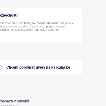
ezpečnosti
 iné podobné inštitúcie,
používame šifrovanie
a najnovšie
káty
na ochranu vašich údajov a ich prenos, cez našu
služieb Finleo je bezpečné a navyše bezplatné.
Chcem porovnať úvery na kalkulačke
 zmenách v odvetví