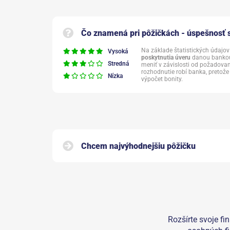
Čo znamená pri pôžičkách - úspešnosť 
Na základe štatistických údajo
Vysoká
poskytnutia úveru
danou bankou
Stredná
meniť v závislosti od požadova
rozhodnutie robí banka, pretože
Nízka
výpočet bonity.
Chcem najvýhodnejšiu pôžičku
Rozšírte svoje fi