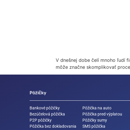
V dnešnej dobe čelí mnoho ľudí f
môže značne skomplikovať proces
Pôžičky
Bankové pôžičky
Pôžička na auto
Bezúčelová pôžička
Pôžička pred výplatou
P2P pôžičky
Pôžičky sumy
Pôžička bez dokladovania
SMS pôžička