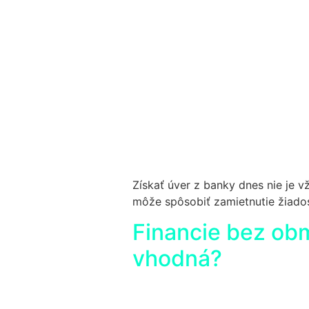
Získať úver z banky dnes nie je 
môže spôsobiť zamietnutie žiados
Financie bez obm
vhodná?