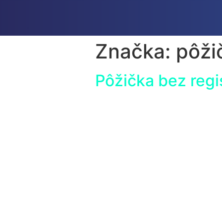
Značka:
pôži
Pôžička bez regi