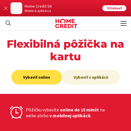
Home Credit SK
Stiahnuť
Mobilná aplikácia
Otvo
Zavr
Flexibilná pôžička na
kartu
Vybaviť online
Vybaviť v aplikácii
Pôžičku vybavíte
online do 15 minút
na
webe alebo
v mobilnej aplikácii.