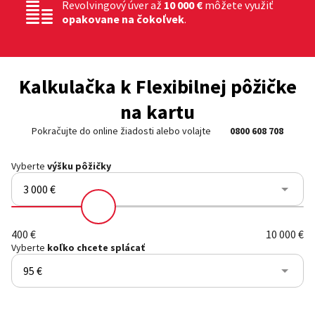
Revolvingový úver až
10 000 €
môžete využiť
opakovane na čokoľvek
.
Kalkulačka k Flexibilnej pôžičke
na kartu
Pokračujte do online žiadosti alebo volajte
0800 608 708
Vyberte
výšku pôžičky
3 000 €
Vyberte si, koľko chcete splácať
400 €
10 000 €
Vyberte
koľko chcete splácať
95 €
Vyberte si, koľko chcete splácať